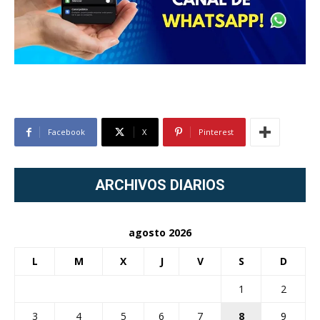
Facebook
X
Pinterest
ARCHIVOS DIARIOS
agosto 2026
L
M
X
J
V
S
D
1
2
3
4
5
6
7
8
9