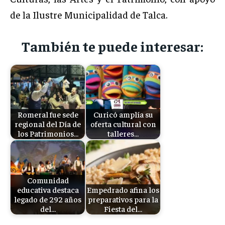
de la Ilustre Municipalidad de Talca.
También te puede interesar:
Romeral fue sede
Curicó amplía su
regional del Día de
oferta cultural con
los Patrimonios…
talleres…
Comunidad
educativa destaca
Empedrado afina los
legado de 292 años
preparativos para la
del…
Fiesta del…