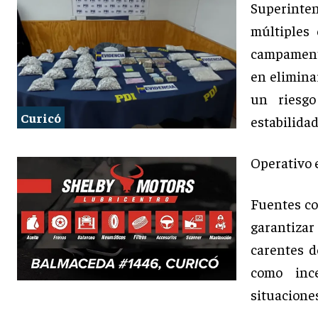
Superinte
múltiples 
campamento
en elimina
un riesgo
Curicó
estabilidad
Operativo 
Fuentes co
garantizar
carentes d
como ince
situaciones