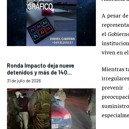
A pesar de
representa
el Gobiern
institucion
viven en e
Ronda Impacto deja nueve
Mientras t
detenidos y más de 140...
irregulare
31 de julio de 2026
prevenir 
preocupac
suministr
especialme