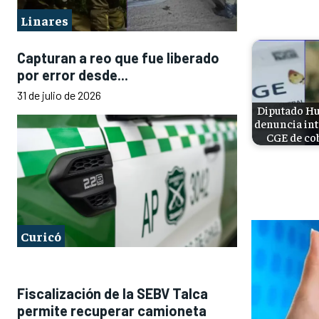
Linares
Capturan a reo que fue liberado
por error desde...
31 de julio de 2026
Diputado Hu
denuncia int
CGE de co
Curicó
Fiscalización de la SEBV Talca
permite recuperar camioneta