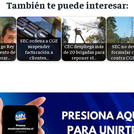
También te puede interesar:
SEC ordena a CGE
go Rey
suspender
CEC despliega más
SEC no de
ento de
facturación a
de 20 brigadas para
formular 
brar…
clientes…
reponer el…
contra CGE