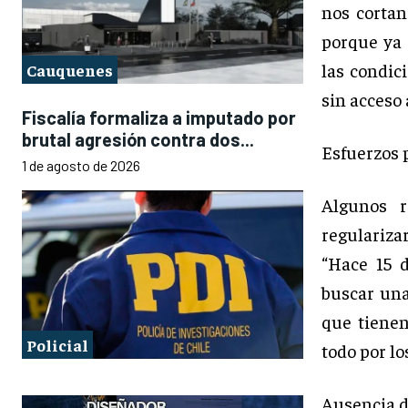
nos cortan 
porque ya 
las condic
Cauquenes
sin acceso
Fiscalía formaliza a imputado por
brutal agresión contra dos...
Esfuerzos 
1 de agosto de 2026
Algunos r
regularizar
“Hace 15 
buscar una
que tienen
Policial
todo por lo
Ausencia d