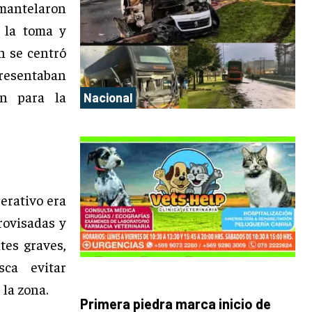
mantelaron
e la toma y
n se centró
presentaban
én para la
Nacional
erativo era
rovisadas y
tes graves,
sca evitar
 la zona.
Primera piedra marca inicio de