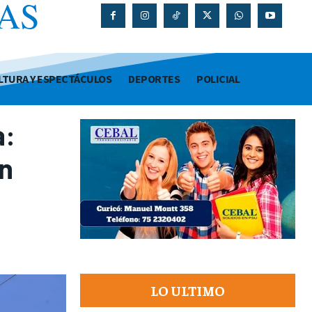
AS
O
LTURA Y ESPECTÁCULOS
DEPORTES
POLICIAL
a:
n
LO ULTIMO