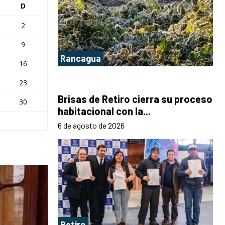
D
2
9
Rancagua
16
23
Brisas de Retiro cierra su proceso
30
habitacional con la...
6 de agosto de 2026
Retiro