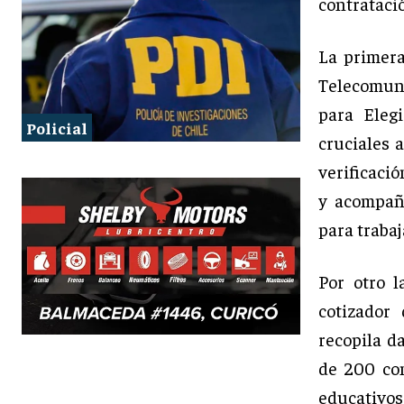
contratació
La primera
Telecomuni
para Eleg
Policial
cruciales a
verificació
y acompaña
para traba
Por otro 
cotizador 
recopila d
de 200 com
educativo