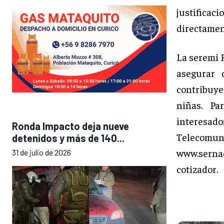
justifica
directamen
La seremi 
asegurar 
contribuye
niñas. Pa
interesado
Ronda Impacto deja nueve
Telecomun
detenidos y más de 140...
www.sernac
31 de julio de 2026
cotizador.