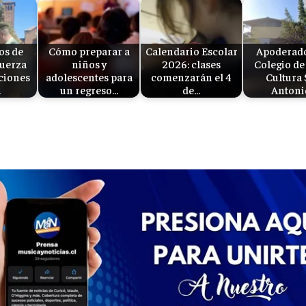
os de
Cómo preparar a
Calendario Escolar
Apoderado
fuerza
niños y
2026: clases
Colegio de 
ciones
adolescentes para
comenzarán el 4
Cultura
…
un regreso…
de…
Antoni