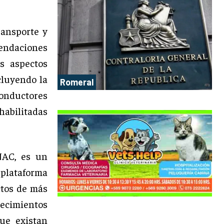
ransporte y
mendaciones
s aspectos
ncluyendo la
Romeral
 conductores
habilitadas
NAC, es un
 plataforma
ctos de más
lecimientos
ue existan