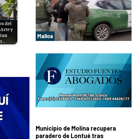
s del
Arte y
 San
Malloa
o…
Municipio de Molina recupera
paradero de Lontué tras