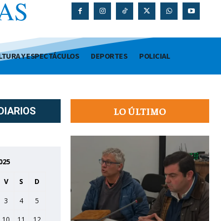
AS
O
LTURA Y ESPECTÁCULOS
DEPORTES
POLICIAL
LO ÚLTIMO
DIARIOS
025
V
S
D
3
4
5
10
11
12