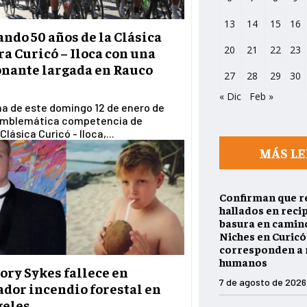
13
14
15
16
ndo 50 años de la Clásica
20
21
22
23
a Curicó – Iloca con una
nante largada en Rauco
27
28
29
30
« Dic
Feb »
a de este domingo 12 de enero de
 emblemática competencia de
Clásica Curicó - Iloca,...
MÁS LE
Confirman que r
hallados en reci
basura en camino
Niches en Curicó
corresponden a 
humanos
ory Sykes fallece en
7 de agosto de 2026
ador incendio forestal en
geles