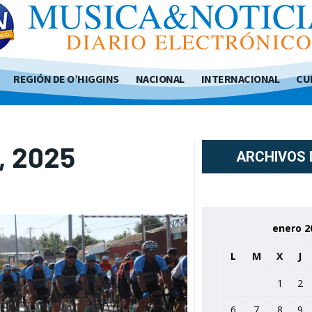
MUSICA&NOTICI
DIARIO ELECTRÓNIC
REGIÓN DE O’HIGGINS
NACIONAL
INTERNACIONAL
CU
2, 2025
ARCHIVOS 
enero 2
L
M
X
J
1
2
6
7
8
9