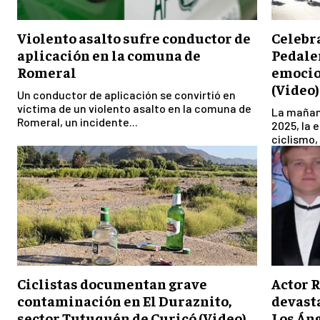
Violento asalto sufre conductor de
Celebra
aplicación en la comuna de
Pedaler
Romeral
emocio
(Video)
Un conductor de aplicación se convirtió en
víctima de un violento asalto en la comuna de
La mañan
Romeral, un incidente...
2025, la
ciclismo, 
Ciclistas documentan grave
Actor R
contaminación en El Duraznito,
devast
sector Tutuquén de Curicó (Video)
Los Án