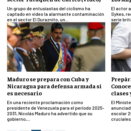
Un grupo de entusiastas del ciclismo ha
El actor 
captado en video la alarmante contaminación
Sykes, re
en el sector El Duraznito, un...
serie bri
Maduro se prepara con Cuba y
Prepára
Nicaragua para defensa armada si
Conoce 
es necesario
clases 
En una reciente proclamación como
El Minist
presidente de Venezuela para el período 2025-
anunciado
2031, Nicolás Maduro ha advertido que su
escolar 2
gobierno,...
cruciales