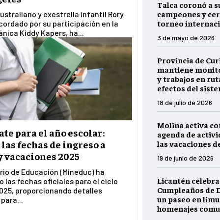
Talca coronó a s
campeones y cer
australiano y exestrella infantil Rory
torneo internaci
cordado por su participación en la
tánica Kiddy Kapers, ha...
3 de mayo de 2026
Provincia de Cur
mantiene monito
y trabajos en rut
efectos del sist
18 de julio de 2026
Molina activa c
te para el año escolar:
agenda de activ
las fechas de ingreso a
las vacaciones d
y vacaciones 2025
19 de junio de 2026
erio de Educación (Mineduc) ha
Licantén celebra
 las fechas oficiales para el ciclo
Cumpleaños de D
025, proporcionando detalles
un paseo en limu
 para...
homenajes comu