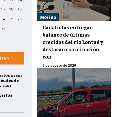
17
18
19
Molina
24
25
26
Canalistas entregan
31
balance de últimas
crecidas del río Lontué y
destacan coordinación
con...
IDO
8 de agosto de 2026
estos óseos
pientes de
 a los
restos