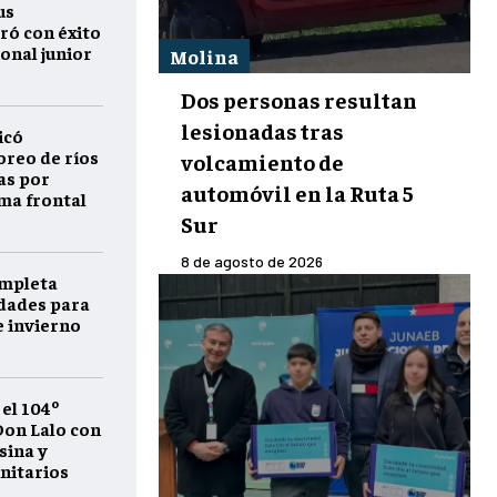
us
ró con éxito
onal junior
Molina
Dos personas resultan
lesionadas tras
icó
reo de ríos
volcamiento de
as por
automóvil en la Ruta 5
ema frontal
Sur
8 de agosto de 2026
ompleta
idades para
e invierno
 el 104º
on Lalo con
sina y
nitarios