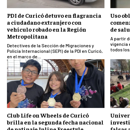
PDI de Curicó detuvo en flagrancia
Uso ob
a ciudadano extranjero con
comenz
vehículo robado en la Región
de salu
Metropolitana
A partir 
vigencia 
Detectives de la Sección de Migraciones y
todos los.
Policía Internacional (SEPI) de la PDI en Curicó,
en el marco de...
Club Life on Wheels de Curicó
Univer
brilla en la segunda fecha nacional
invest
de patinaje Inline Freestyle
falsas