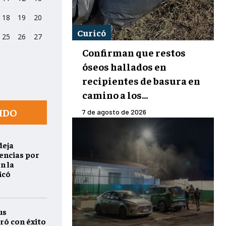
18
19
20
Curicó
25
26
27
Confirman que restos
óseos hallados en
recipientes de basura en
camino a los...
IDO
7 de agosto de 2026
deja
encias por
n la
icó
us
ró con éxito