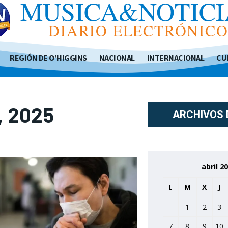
MUSICA&NOTICI
DIARIO ELECTRÓNIC
REGIÓN DE O’HIGGINS
NACIONAL
INTERNACIONAL
CU
, 2025
ARCHIVOS 
abril 2
L
M
X
J
1
2
3
7
8
9
10