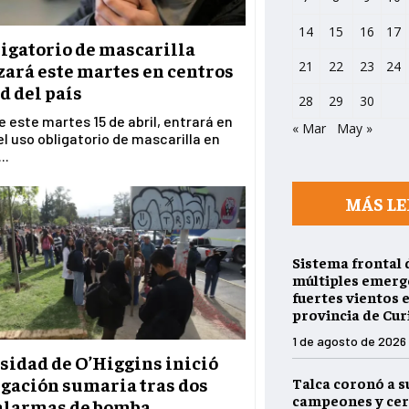
14
15
16
17
ligatorio de mascarilla
21
22
23
24
ará este martes en centros
d del país
28
29
30
de este martes 15 de abril, entrará en
« Mar
May »
el uso obligatorio de mascarilla en
..
MÁS LE
Sistema frontal 
múltiples emerg
fuertes vientos e
provincia de Cur
1 de agosto de 2026
sidad de O’Higgins inició
igación sumaria tras dos
Talca coronó a s
campeones y cer
 alarmas de bomba