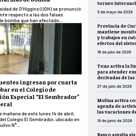
torneo internaci
sidad de O’Higgins (UOH) se pronunció
3 de mayo de 2026
nte respecto a las dos falsas
de bomba que han afectado...
Provincia de Cur
mantiene monito
y trabajos en rut
efectos del sist
18 de julio de 2026
Teno activa la lí
para atender em
derivadas de las 
uentes ingresan por cuarta
27 de julio de 2026
obar en el Colegio de
ión Especial “El Sembrador”
Molina activa c
eral
agenda de activ
las vacaciones d
a mañana de este lunes 14 de abril,
del Colegio El Sembrador, ubicado en
19 de junio de 2026
ilvo N°...
Rauco amplía si