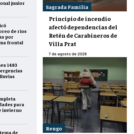
onal junior
Sagrada Familia
Principio de incendio
icó
afectó dependencias del
reo de ríos
Retén de Carabineros de
as por
ema frontal
Villa Prat
7 de agosto de 2026
nea 1483
ergencias
lluvias
ompleta
idades para
e invierno
Rengo
stema de