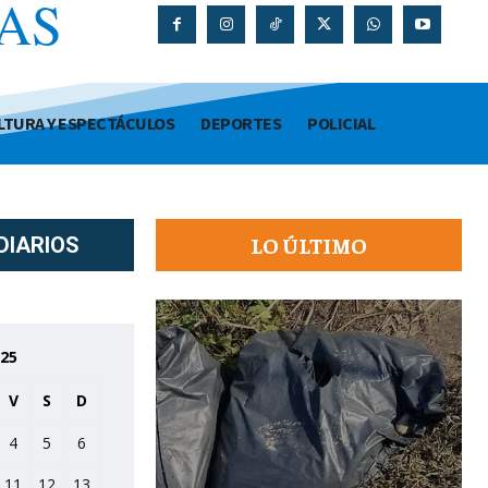
AS
O
LTURA Y ESPECTÁCULOS
DEPORTES
POLICIAL
LO ÚLTIMO
DIARIOS
025
V
S
D
4
5
6
11
12
13