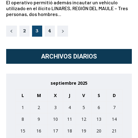
El operativo permitió además incautar un vehículo
utilizado en el ilícito LINARES, REGIÓN DEL MAULE – Tres
personas, dos hombres...
2
3
4
ARCHIVOS DIARIOS
septiembre 2025
L
M
X
J
V
S
D
1
2
3
4
5
6
7
8
9
10
11
12
13
14
15
16
17
18
19
20
21