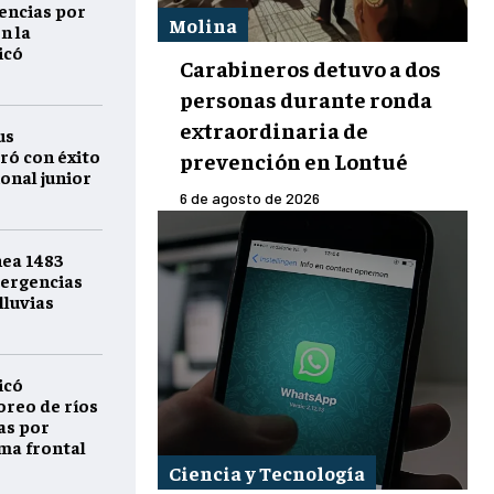
encias por
Molina
n la
icó
Carabineros detuvo a dos
personas durante ronda
extraordinaria de
us
ró con éxito
prevención en Lontué
onal junior
6 de agosto de 2026
nea 1483
ergencias
lluvias
icó
reo de ríos
as por
ema frontal
Ciencia y Tecnología