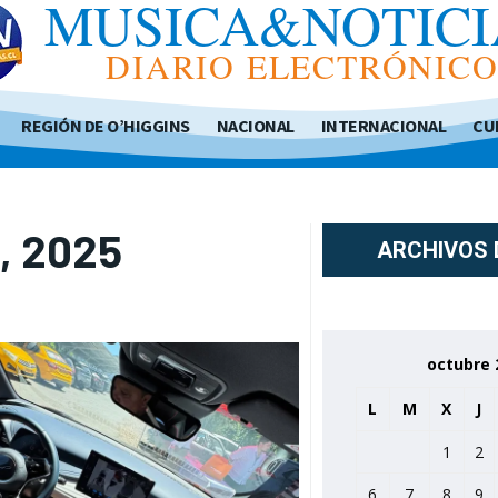
MUSICA&NOTICI
DIARIO ELECTRÓNIC
REGIÓN DE O’HIGGINS
NACIONAL
INTERNACIONAL
CU
8, 2025
ARCHIVOS 
octubre 
L
M
X
J
1
2
6
7
8
9