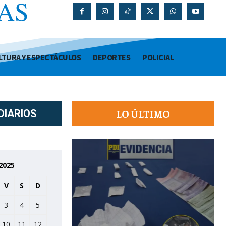
AS
O
LTURA Y ESPECTÁCULOS
DEPORTES
POLICIAL
LO ÚLTIMO
DIARIOS
2025
V
S
D
3
4
5
10
11
12