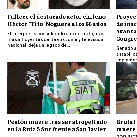
Fallece el destacado actor chileno
Proyec
Héctor “Tito” Noguera a los 88 años
de insc
avanza
El intérprete, considerado una de las figuras
Congre
más influyentes del teatro, cine y televisión
nacional, deja un legado de...
Senado ap
estabilid
implement
Peatón muere tras ser atropellado
Brutal 
en la Ruta 5 Sur frente a San Javier
muere t
con ar