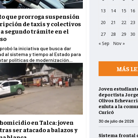
13
14
15
16
to que prorroga suspensión
20
21
22
23
ripción de taxis y colectivos
 a segundo trámite en el
27
28
29
30
so
« Sep
Nov »
robó la iniciativa que busca dar
ad al sistema y tiempo al Estado para
ar políticas de modernización...
MÁS LE
Joven estudiante
deportista Jorg
Olivos Echevarría
enluta a la comu
Curicó
30 de julio de 2026
homicidio en Talca: joven
ras ser atacado a balazos y
Sistema frontal 
ma blanca