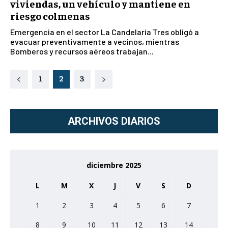
viviendas, un vehículo y mantiene en
riesgo colmenas
Emergencia en el sector La Candelaria Tres obligó a
evacuar preventivamente a vecinos, mientras
Bomberos y recursos aéreos trabajan...
1
2
3
ARCHIVOS DIARIOS
diciembre 2025
L
M
X
J
V
S
D
1
2
3
4
5
6
7
8
9
10
11
12
13
14