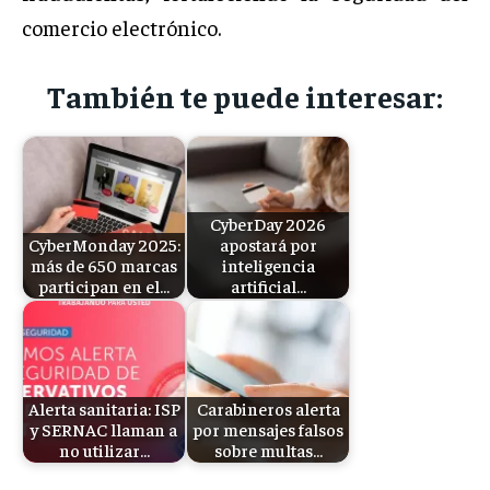
comercio electrónico.
También te puede interesar:
CyberDay 2026
CyberMonday 2025:
apostará por
más de 650 marcas
inteligencia
participan en el…
artificial…
Alerta sanitaria: ISP
Carabineros alerta
y SERNAC llaman a
por mensajes falsos
no utilizar…
sobre multas…