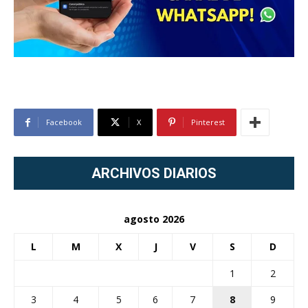
Facebook
X
Pinterest
ARCHIVOS DIARIOS
agosto 2026
L
M
X
J
V
S
D
1
2
3
4
5
6
7
8
9