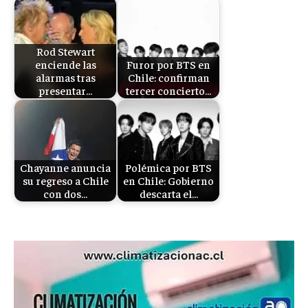
Rod Stewart
enciende las
Furor por BTS en
alarmas tras
Chile: confirman
presentar…
tercer concierto…
Chayanne anuncia
Polémica por BTS
su regreso a Chile
en Chile: Gobierno
con dos…
descarta el…