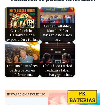
Ciudad Inflable y
Curicó celebra
Mundo Flúor
Halloween con
vivirán este lunes
exposición y feria…
su…
Cientos de madres
Club Liceo Curicó
participaron en
realizará taller
celebración…
masivo y gratuito…