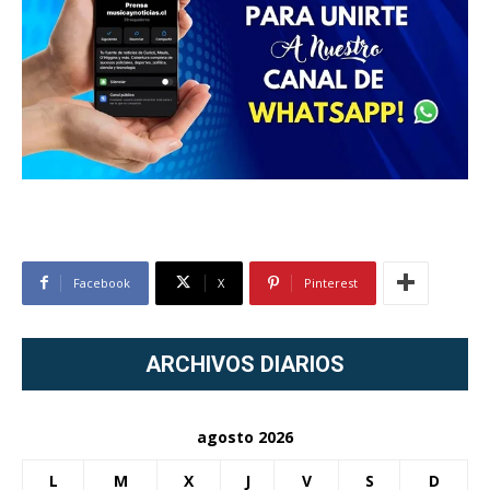
Facebook
X
Pinterest
ARCHIVOS DIARIOS
agosto 2026
L
M
X
J
V
S
D