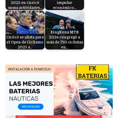
2025 en Curicó
impulso
suma actividades…
económico…
KingKona MTB
Curicó se alista para
2026 congregó a
el Open de Ciclismo
más de 750 ciclistas
2025 a…
en…