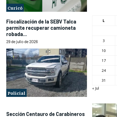
Curicó
L
Fiscalización de la SEBV Talca
permite recuperar camioneta
robada...
3
29 de julio de 2026
10
17
24
31
« Jul
Policial
Sección Centauro de Carabineros