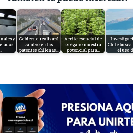
nales y
Gobierno realizará
Aceite esencial de
Investigac
elados:
cambio en las
orégano muestra
Chile busca
…
patentes chilenas…
potencial para…
el uso 