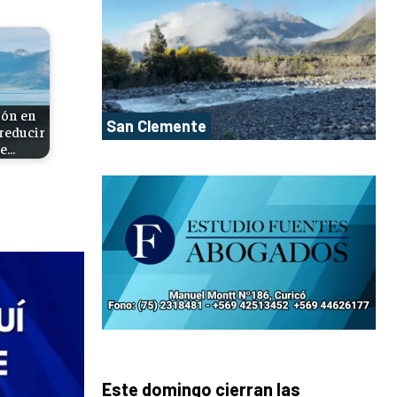
ión en
San Clemente
 reducir
de…
Este domingo cierran las