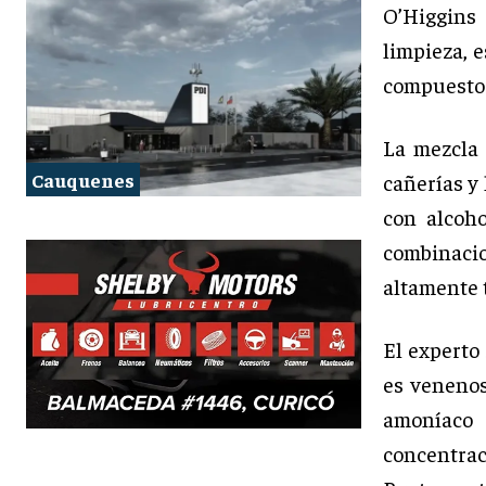
O’Higgins 
limpieza, 
compuestos
La mezcla 
Cauquenes
cañerías y
con alcoh
combinaci
altamente 
El experto 
es venenos
amoníaco
concentra