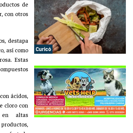
roductos de
, con otros
os, destapa
Curicó
o, así como
osa. Estas
compuestos
 con ácidos,
e cloro con
 en altas
productos,