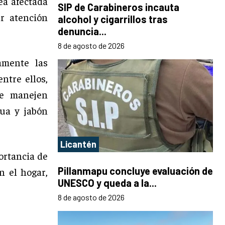
ea afectada
SIP de Carabineros incauta
ar atención
alcohol y cigarrillos tras
denuncia...
8 de agosto de 2026
amente las
ntre ellos,
se manejen
gua y jabón
Licantén
ortancia de
Pillanmapu concluye evaluación de
n el hogar,
UNESCO y queda a la...
8 de agosto de 2026