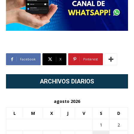
Facebook
X
Pinterest
ARCHIVOS DIARIOS
agosto 2026
L
M
X
J
V
S
D
1
2