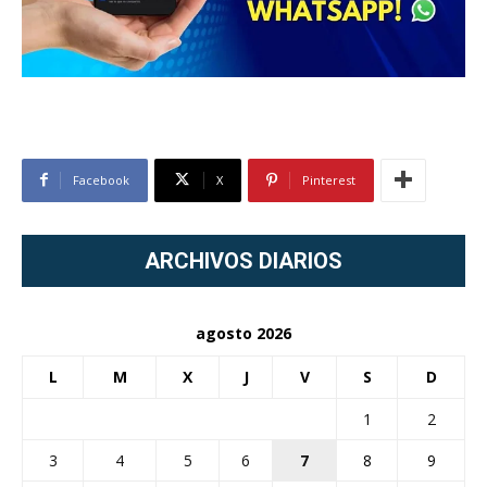
Facebook
X
Pinterest
ARCHIVOS DIARIOS
agosto 2026
L
M
X
J
V
S
D
1
2
3
4
5
6
7
8
9