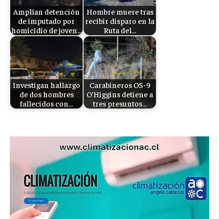
Amplían detención
Hombre muere tras
de imputado por
recibir disparo en la
homicidio de joven…
Ruta del…
Investigan hallazgo
Carabineros OS-9
de dos hombres
O’Higgins detiene a
fallecidos con…
tres presuntos…