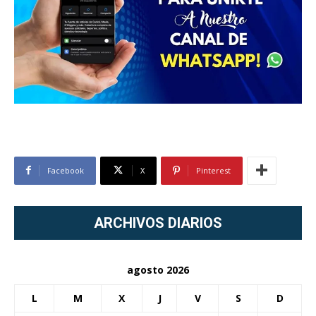
Facebook
X
Pinterest
ARCHIVOS DIARIOS
agosto 2026
L
M
X
J
V
S
D