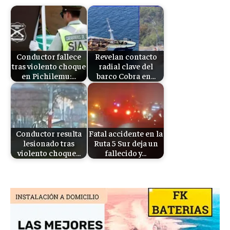
Conductor fallece
Revelan contacto
tras violento choque
radial clave del
en Pichilemu:…
barco Cobra en…
Conductor resulta
Fatal accidente en la
lesionado tras
Ruta 5 Sur deja un
violento choque…
fallecido y…