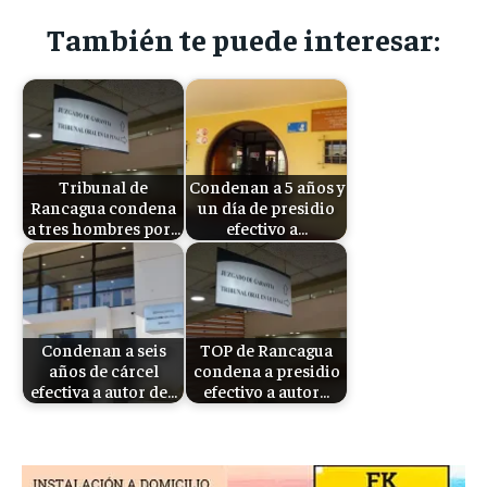
También te puede interesar:
Tribunal de
Condenan a 5 años y
Rancagua condena
un día de presidio
a tres hombres por…
efectivo a…
Condenan a seis
TOP de Rancagua
años de cárcel
condena a presidio
efectiva a autor de…
efectivo a autor…