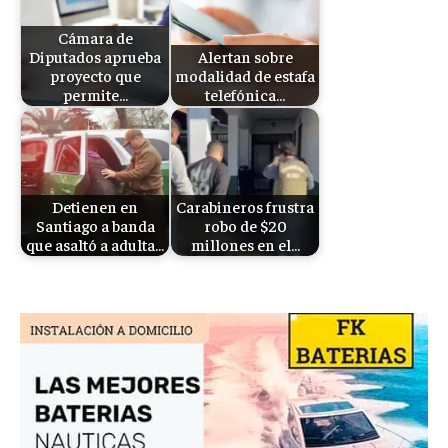
Cámara de
Diputados aprueba
Alertan sobre
proyecto que
modalidad de estafa
permite…
telefónica…
Detienen en
Carabineros frustra
Santiago a banda
robo de $20
que asaltó a adulta…
millones en el…