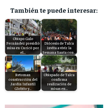
También te puede interesar:
Obispo Galo
Fernández presidió
Diócesis de Talca
misa en Curicó por
invita a vivir la
el…
Semana Santa con…
Retoman
Obispado de Talca
construcción del
confirma
Jardín Infantil
realización de
Globito y…
misas en…