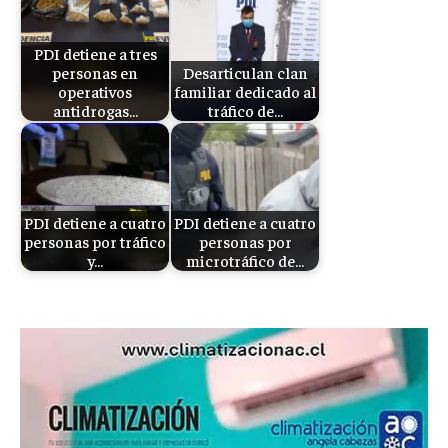
PDI detiene a tres
personas en
Desarticulan clan
operativos
familiar dedicado al
antidrogas…
tráfico de…
PDI detiene a cuatro
PDI detiene a cuatro
personas por tráfico
personas por
y…
microtráfico de…