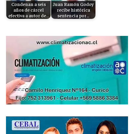
Condenan a seis
Juan Ramón Godoy
años de cárcel
recibe histórica
efectiva a autor de…
sentencia por…