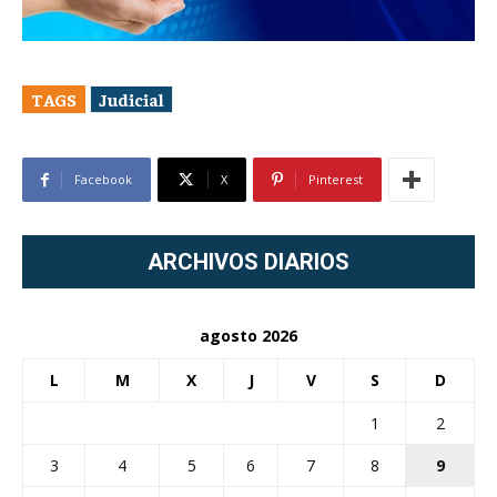
TAGS
Judicial
Facebook
X
Pinterest
ARCHIVOS DIARIOS
agosto 2026
L
M
X
J
V
S
D
1
2
3
4
5
6
7
8
9