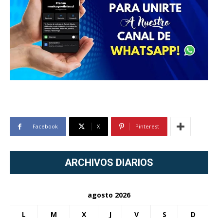
Facebook
X
Pinterest
ARCHIVOS DIARIOS
agosto 2026
L
M
X
J
V
S
D