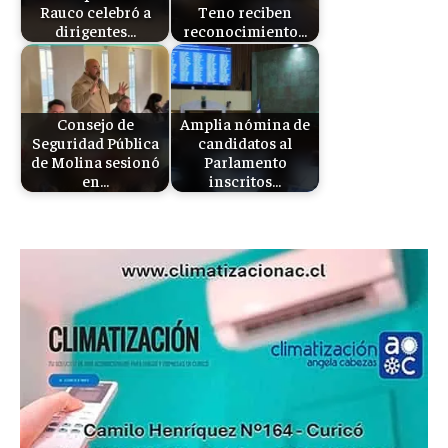
Rauco celebró a
Teno reciben
dirigentes…
reconocimiento…
Consejo de
Amplia nómina de
Seguridad Pública
candidatos al
de Molina sesionó
Parlamento
en…
inscritos…