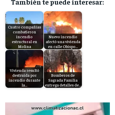
También te puede interesar:
Cuatro compañías
combatieron
incendio
Nuevo incendio
estructural en
afectó una vivienda
Molina
en calle Obispo…
Vivienda resultó
destruida por
Bomberos de
incendio durante
Sagrada Familia
la…
entrega detalles de…