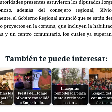
autoridades presentes estuvieron los diputados Jor
noso, además del consejero regional, Silvi
ente, el Gobierno Regional anunció que se están de
ro proyectos en la comuna, que incluyen la habilita
a y un centro comunitario, los cuales ya supera
También te puede interesar:
Inauguran
ina los
Fiesta del Hongo
remodelada plaza
Región del
 para la
Silvestre consolidó
junto a vecinos en
conmemoró 
el…
a Empedrado…
sector…
destaca