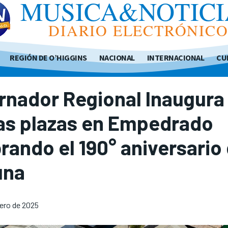
MUSICA&NOTICI
DIARIO ELECTRÓNIC
REGIÓN DE O’HIGGINS
NACIONAL
INTERNACIONAL
CU
rnador Regional Inaugura
as plazas en Empedrado
rando el 190° aniversario 
una
rero de 2025