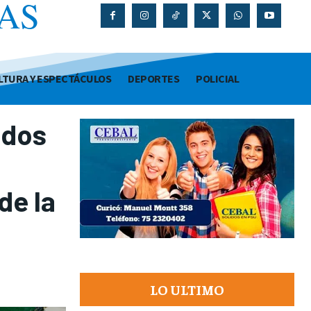
AS
O
LTURA Y ESPECTÁCULOS
DEPORTES
POLICIAL
 dos
de la
LO ULTIMO