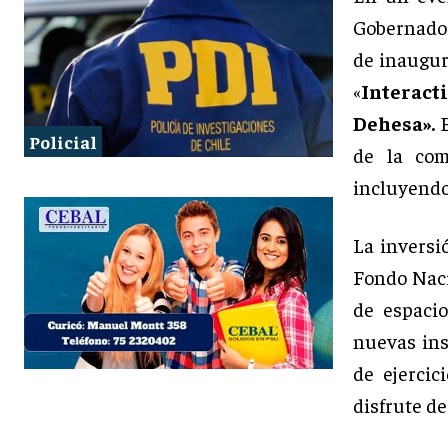
Gobernador
de inaugur
«
Interact
Dehesa».
E
Policial
de la com
incluyendo 
La inversi
Fondo Naci
de espacio
nuevas ins
de ejercic
disfrute de