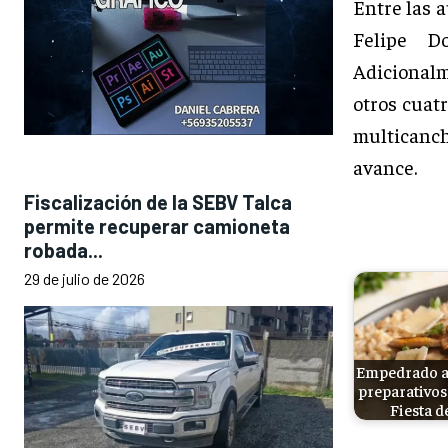
Entre las 
Felipe Do
Adicionalm
otros cuat
multicanch
avance.
Fiscalización de la SEBV Talca
permite recuperar camioneta
robada...
29 de julio de 2026
Empedrado af
preparativos
Fiesta d