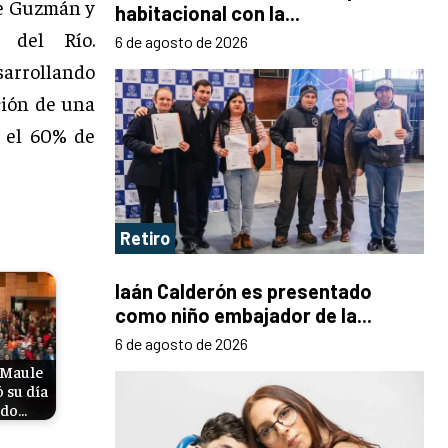
ge Guzmán y
habitacional con la...
o del Río.
6 de agosto de 2026
sarrollando
ción de una
n el 60% de
Retiro
Iaán Calderón es presentado
como niño embajador de la...
6 de agosto de 2026
 Maule
su día
ndo…