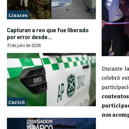
Linares
Capturan a reo que fue liberado
por error desde...
31 de julio de 2026
Durante la
celebró es
participac
contento
Curicó
participa
nos acomp