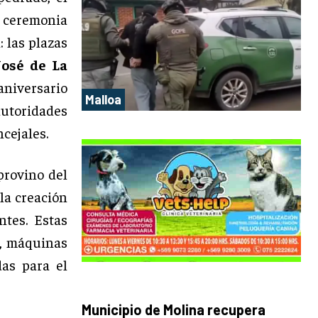
a ceremonia
 las plazas
José de La
aniversario
Malloa
utoridades
ncejales.
provino del
la creación
ntes. Estas
s, máquinas
das para el
Municipio de Molina recupera