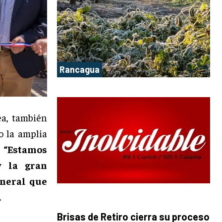
Rancagua
ea, también
o la amplia
.
“Estamos
y la gran
eneral que
.
Brisas de Retiro cierra su proceso