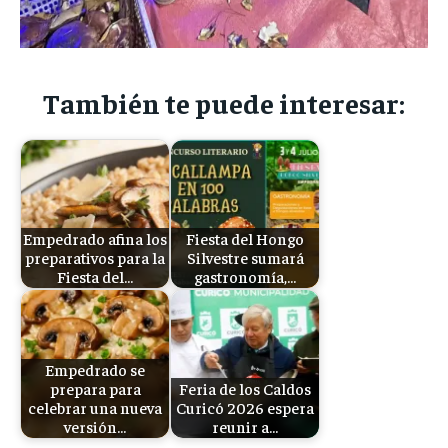
También te puede interesar:
Empedrado afina los
Fiesta del Hongo
preparativos para la
Silvestre sumará
Fiesta del…
gastronomía,…
Empedrado se
prepara para
Feria de los Caldos
celebrar una nueva
Curicó 2026 espera
versión…
reunir a…