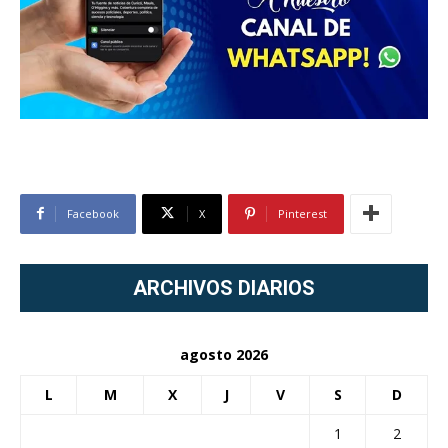
Facebook
X
Pinterest
ARCHIVOS DIARIOS
agosto 2026
L
M
X
J
V
S
D
1
2