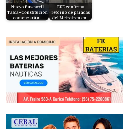
Nuevo Buscarril
EFE confirma
Talca–Constitución
retorno de paradas
comenzará a…
del Metrotren en…