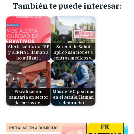
También te puede interesar:
Alerta sanitaria: ISP
Seremi de Salud
y SERNAC llaman a
aplicó sanciones a
no utilizar…
centros médicos y…
Fiscalización
Más de 160 piscinas
sanitaria en sector
en el Maule: llaman
de carros de…
a denunciar…