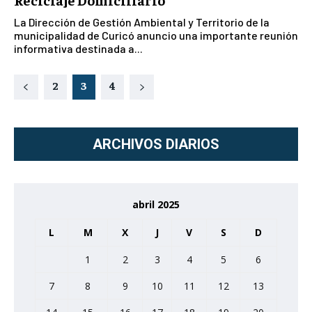
La Dirección de Gestión Ambiental y Territorio de la
municipalidad de Curicó anuncio una importante reunión
informativa destinada a...
2
3
4
ARCHIVOS DIARIOS
abril 2025
L
M
X
J
V
S
D
1
2
3
4
5
6
7
8
9
10
11
12
13