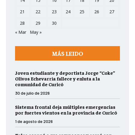
14
15
16
17
18
19
20
21
22
23
24
25
26
27
28
29
30
« Mar
May »
MÁS LEIDO
Joven estudiante y deportista Jorge “Coke”
Olivos Echevarría fallece y enluta a la
comunidad de Curicó
30 de julio de 2026
Sistema frontal deja múltiples emergencias
por fuertes vientos en la provincia de Curicó
1 de agosto de 2026