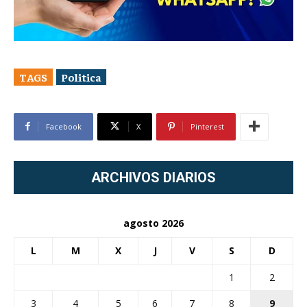
TAGS
Politica
Facebook
X
Pinterest
ARCHIVOS DIARIOS
agosto 2026
L
M
X
J
V
S
D
1
2
3
4
5
6
7
8
9