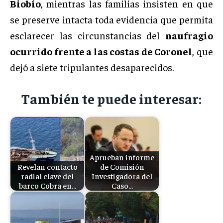
Biobío
, mientras las familias insisten en que
se preserve intacta toda evidencia que permita
esclarecer las circunstancias del
naufragio
ocurrido frente a las costas de Coronel
, que
dejó a siete tripulantes desaparecidos.
También te puede interesar:
Aprueban informe
Revelan contacto
de Comisión
radial clave del
Investigadora del
barco Cobra en…
Caso…