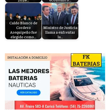
Caldo Blanco de
Cordero
Ministro de Justicia
Arequipeño fue
llama a enfrentar
elegido como…
la…