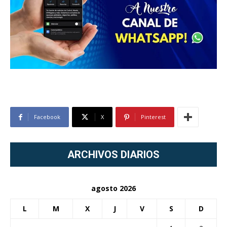
Facebook
X
Pinterest
ARCHIVOS DIARIOS
agosto 2026
L
M
X
J
V
S
D